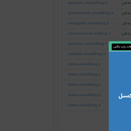
parinaz90.alvandblog.ir
gearboxtehran.alvandblog.ir
ealiyagasht.alvandblog.ir
clinicreview.alvandblog.ir
parinaz90.alvandblog.ir
غات پاپ باکس
webadsfa.alvandblog.ir
admin.alvandblog.ir
hamta.alvandblog.ir
hamta.alvandblog.ir
hamta.alvandblog.ir
hamta.alvandblog.ir