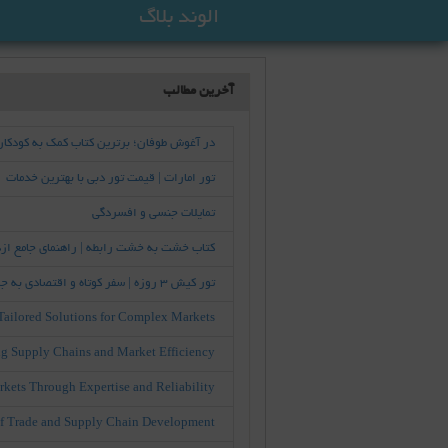
الوند بلاگ
آخرین مطالب
در آغوش طوفان؛ برترین کتاب کمک به کودکان بیش‌فعال (HD
تور امارات | قیمت تور دبی با بهترین خدمات
تمایلات جنسی و افسردگی
کتاب خشت به خشت رابطه | راهنمای جامع ازد
تور کیش 3 روزه | سفر کوتاه و اقتصادی به جزیره کیش
: Tailored Solutions for Complex Markets
ng Supply Chains and Market Efficiency
rkets Through Expertise and Reliability
e of Trade and Supply Chain Development