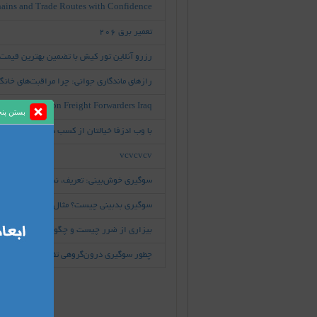
hains and Trade Routes with Confidence
تعمیر برق 206
رزرو آنلاین تور کیش با تضمین بهترین قیمت
رازهای ماندگاری جوانی: چرا مراقبت‌های خانگی
ets: A Focus on Freight Forwarders Iraq
بستن پن
با وب ادزفا خیالتان از کسب درآمد راحت اس
vcvcvcv
سوگیری خوش‌بینی: تعریف، نشانه‌ها و مثال‌ها
سوگیری بدبینی چیست؟ مثال‌های واقعی و کار
بیزاری از ضرر چیست و چگونه تصمیم‌گیری را
چطور سوگیری درون‌گروهی تفکر ما را نسبت ب