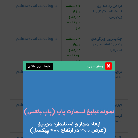
مراحل راه‌اندازی
19 ساعت
parinaz90.alvandblog.ir
فروشگاه اینترنتی با
و 41
وردپرس
دقیقه و
17 ثانیه
قبل
جذاب‌ترین ویژگی‌های
02 ساعت
parinaz90.alvandblog.ir
زندگی دانشجویی در
و 45
استرالیا
دقیقه و
43 ثانیه
قبل
بستن پنجره
تبلیغات پاپ باکس
مزایای مهاجران معلمان
02 ساعت
parinaz90.alvandblog.ir
به استرالیا
و 55
دقیقه و
24 ثانیه
قبل
اجرای حکم دادگاه خارجی
03 ساعت
parinaz90.alvandblog.ir
در ایران و تأثیر آن بر
و 24
گردشگری و
دقیقه و
سرمایه‌گذاری بین‌المللی
18 ثانیه
قبل
بازیگران فصل چهارم
03 ساعت
parinaz90.alvandblog.ir