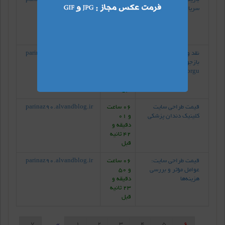
سریال "زخم کاری"
و 37
دقیقه و
41 ثانیه
قبل
نقد و بررسی مجموعه
03 ساعت
parinaz90.alvandblog.ir
بازجویی (به ترکی
و 47
Sorgu)
دقیقه و
25 ثانیه
قبل
قیمت طراحی سایت
06 ساعت
parinaz90.alvandblog.ir
کلینیک دندان پزشکی
و 01
دقیقه و
42 ثانیه
قبل
قیمت طراحی سایت:
06 ساعت
parinaz90.alvandblog.ir
عوامل مؤثر و بررسی
و 50
هزینه‌ها
دقیقه و
23 ثانیه
قبل
7
1
2
3
4
5
6