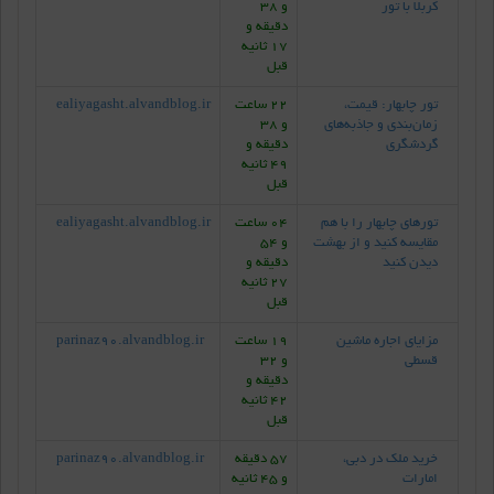
کربلا با تور
و 38
دقیقه و
17 ثانیه
قبل
تور چابهار: قیمت،
22 ساعت
ealiyagasht.alvandblog.ir
زمان‌بندی و جاذبه‌های
و 38
گردشگری
دقیقه و
49 ثانیه
قبل
تورهای چابهار را با هم
04 ساعت
ealiyagasht.alvandblog.ir
مقایسه کنید و از بهشت
و 54
دیدن کنید
دقیقه و
27 ثانیه
قبل
مزایای اجاره ماشین
19 ساعت
parinaz90.alvandblog.ir
قسطی
و 32
دقیقه و
42 ثانیه
قبل
خرید ملک در دبی،
57 دقیقه
parinaz90.alvandblog.ir
امارات
و 45 ثانیه