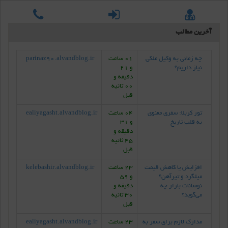
آخرین مطالب
چه زمانی به وکیل ملکی
01 ساعت
parinaz90.alvandblog.ir
نیاز داریم؟
و 21
دقیقه و
00 ثانیه
قبل
تور کربلا: سفری معنوی
04 ساعت
ealiyagasht.alvandblog.ir
به قلب تاریخ
و 31
دقیقه و
45 ثانیه
قبل
افزایش یا کاهش قیمت
23 ساعت
kelebashir.alvandblog.ir
میلگرد و تیرآهن؟
و 59
نوسانات بازار چه
دقیقه و
می‌گوید؟
30 ثانیه
قبل
مدارک لازم برای سفر به
23 ساعت
ealiyagasht.alvandblog.ir